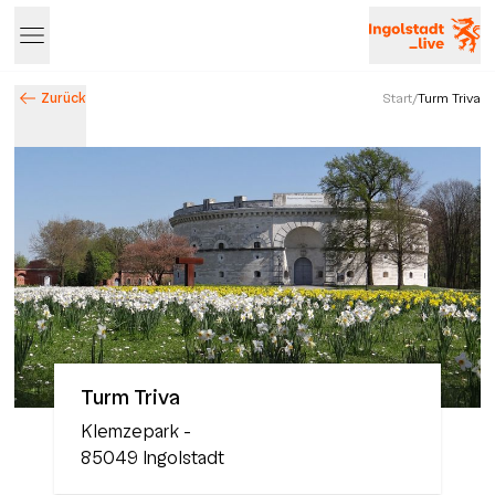
Zurück
Start
/
Turm Triva
Entdecke Ingolstadt – Events, Highlights & Stadtleben
Turm Triva
Klemzepark
-
85049
Ingolstadt