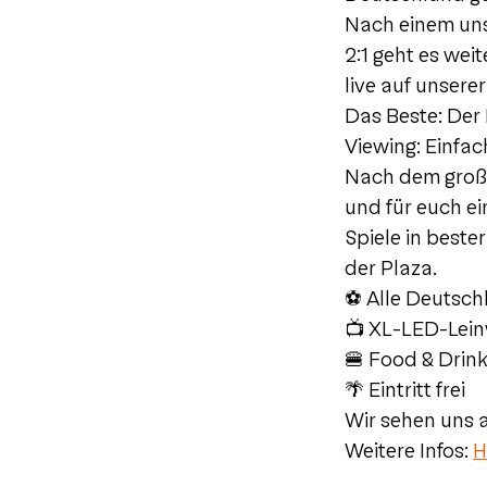
Nach einem uns
2:1 geht es wei
live auf unser
Das Beste: Der 
Viewing: Einfa
Nach dem großa
und für euch ei
Spiele in best
der Plaza.
⚽ Alle Deutsch
📺 XL-LED-Lei
🍔 Food & Drink
🌴 Eintritt frei
Wir sehen uns a
Weitere Infos:
H