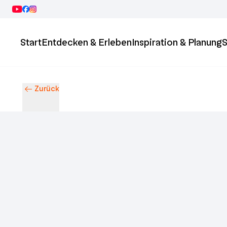
Start
Entdecken & Erleben
Inspiration & Planung
S
Zurück
Entdecke Ingolstadt – Events, Highlights & Stadtleben