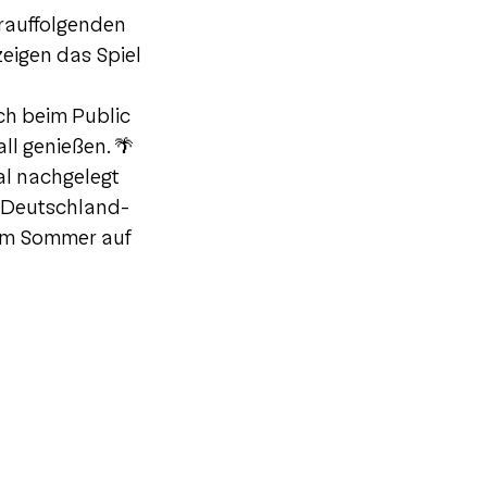
rauffolgenden
zeigen das Spiel
uch beim Public
l genießen. 🌴
l nachgelegt
e Deutschland-
 im Sommer auf