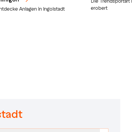
Die Trendsportart 
erobert
ntdecke Anlagen in Ingolstadt
stadt