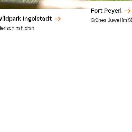
Fort Peyerl
ildpark Ingolstadt
Grünes Juwel im S
ierisch nah dran