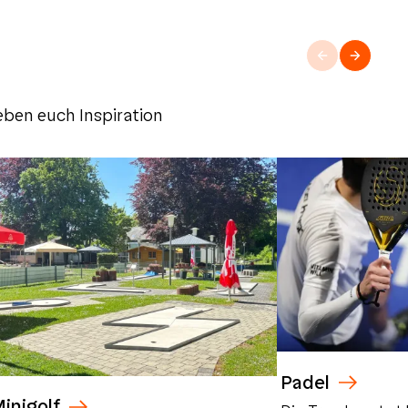
eben euch Inspiration
Padel
inigolf