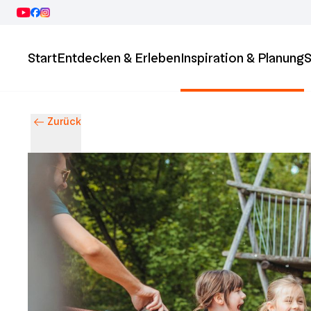
Start
Entdecken & Erleben
Inspiration & Planung
S
Zurück
Entdecke Ingolstadt – Events, Highlights & Stadtleben