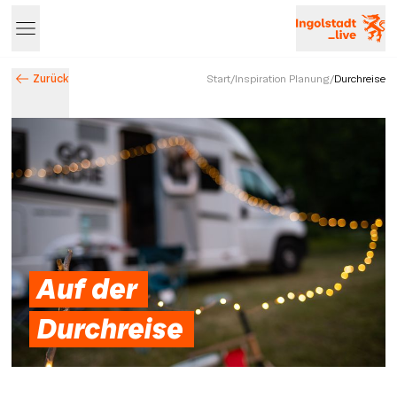
Zurück
Start
/
Inspiration Planung
/
Durchreise
Entdecke Ingolstadt – Events, Highlights & Stadtleben
Auf der
Durchreise