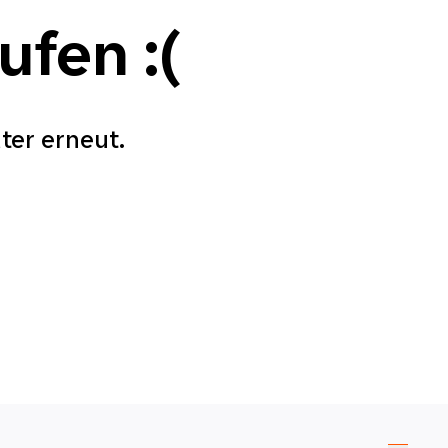
aufen
:(
äter erneut.