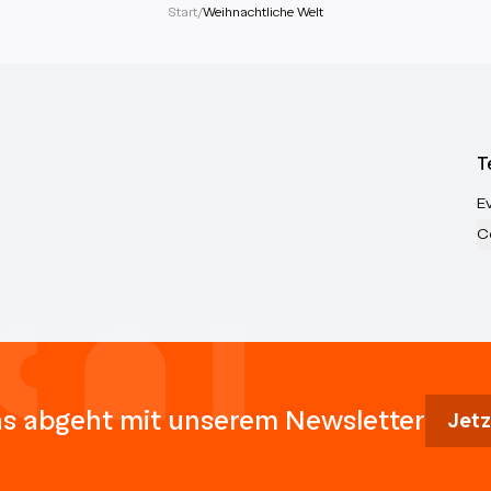
Start
/
Weihnachtliche Welt
T
E
C
s abgeht mit unserem Newsletter
Jetz