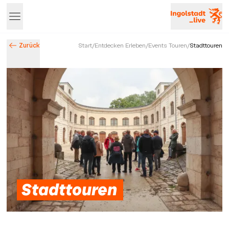
Zurück
Start
/
Entdecken Erleben
/
Events Touren
/
Stadttouren
Entdecke Ingolstadt – Events, Highlights & Stadtleben
Stadttouren