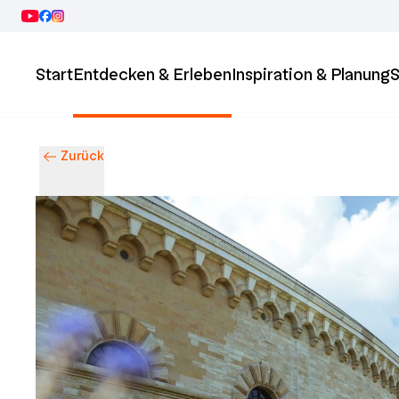
Start
Entdecken & Erleben
Inspiration & Planung
S
Zurück
Entdecke Ingolstadt – Events, Highlights & Stadtleben