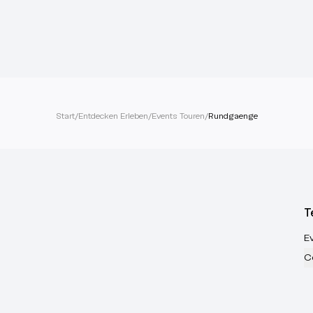
Start
/
Entdecken Erleben
/
Events Touren
/
Rundgaenge
T
E
C