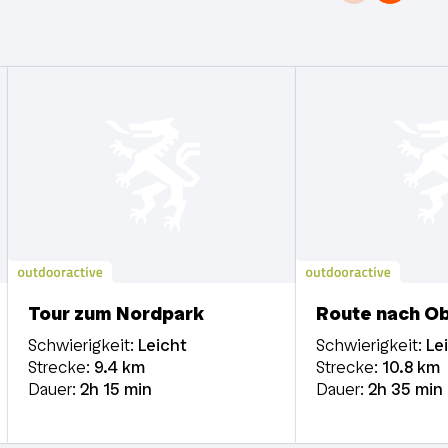
Tour zum Nordpark
Route nach O
Schwierigkeit:
Leicht
Schwierigkeit:
Le
Strecke:
9.4
km
Strecke:
10.8
km
Dauer:
2h
15 min
Dauer:
2h
35 min