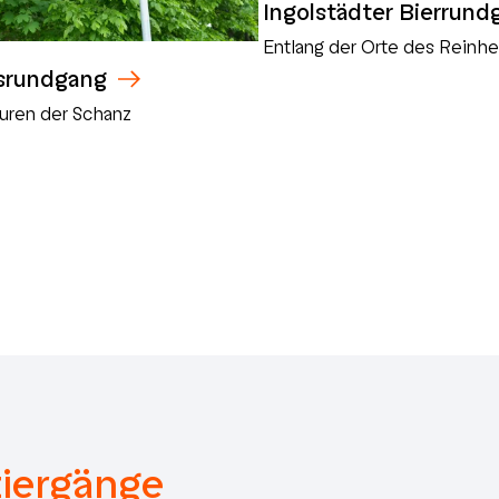
Ingolstädter Bierrund
Entlang der Orte des Reinh
srundgang
uren der Schanz
iergänge