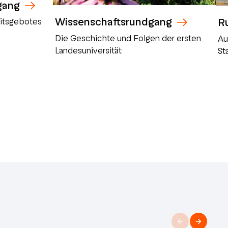
gang
Wissenschaftsrundgang
R
eitsgebotes
Die Geschichte und Folgen der ersten
Au
Landesuniversität
St